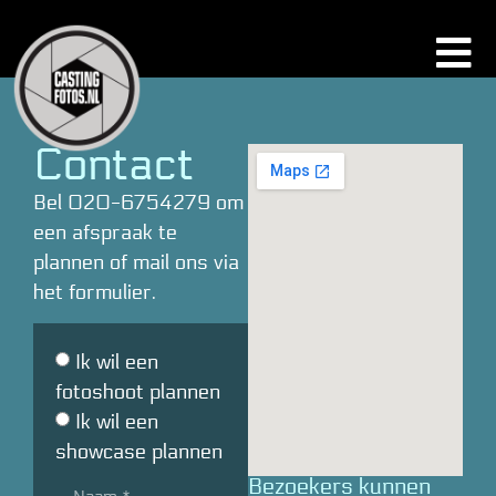
Contact
Bel
020-6754279
om
een afspraak te
plannen of mail ons via
het formulier.
Ik wil een
fotoshoot plannen
Ik wil een
showcase plannen
Bezoekers kunnen