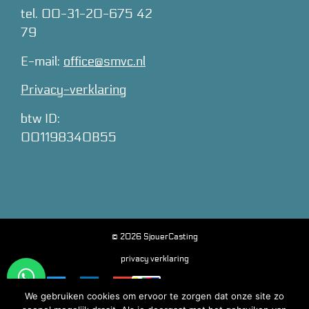
tel. 00-31-20-675 42
79
E-mail:
office@smvc.nl
Privacy-verklaring
btw ID:
001198340B55
© 2026 SjouerCasting
privacy verklaring
We gebruiken cookies om ervoor te zorgen dat onze site zo